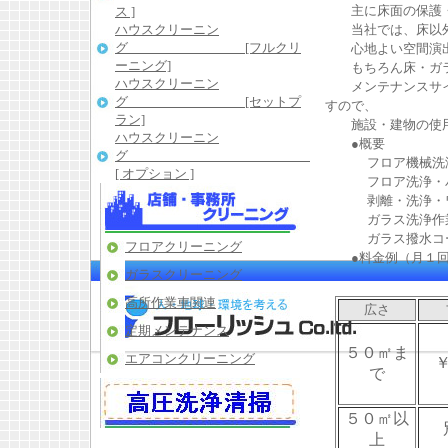
主に床面の保護・
ス ]
ハウスクリーニン
当社では、床以外
グ [フルクリ
心地よい空間演出
ーニング]
もちろん床・ガラ
ハウスクリーニン
メンテナンスサイク
グ [セットプ
すので、
ラン]
施設・建物の使用
ハウスクリーニン
●概要
グ
フロア機械洗浄・
[ オプション ]
フロア洗浄・バフ
剥離・洗浄・ワッ
ガラス洗浄作
ガラス撥水コーテ
フロアクリーニング
●料金例（月１回
ガラスクリーニング
高所作業車関連
広さ
定期メンテナンス
５０㎡ま
エアコンクリーニング
で
５０㎡以
高圧洗浄紹介
上