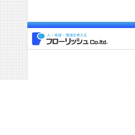
Catch: Sun Aug 9 21:04:30
[jcode.pl:684:warn] def
at ./pl/jcode.pl line 6
[jcode.pl:684:warn] (Ma